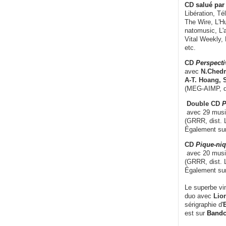
CD
salué par 
Libération, Té
The Wire, L'H
natomusic, L'a
Vital Weekly,
etc.
CD
Perspecti
avec
N.Chedm
A-T. Hoang, 
(MEG-AIMP, d
Double CD
P
avec 29 music
(GRRR, dist. L
Également su
CD
Pique-niq
avec 20 musi
(GRRR, dist. 
Également su
Le superbe vi
duo avec
Lion
sérigraphie d'
E
est sur
Band