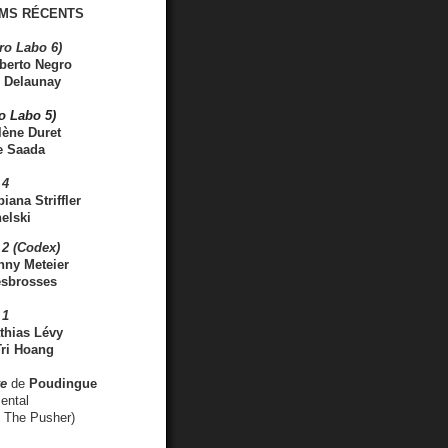
MS RÉCENTS
ro Labo 6)
berto Negro
 Delaunay
ro Labo 5)
lène Duret
e Saada
 4
iana Striffler
elski
2 (Codex)
nny Meteier
esbrosses
 1
thias Lévy
ri Hoang
ve
de
Poudingue
ental
. The Pusher)