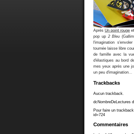
Après
Un point rouge
e
pop up
2 Bleu
(Gallim
l'imagination s'envo
tournée laisse libre co
de famille avec la vue
d'élastiques au bord d
mes yeux après une jo
un peu d'imagination...
Trackbacks
Aucun trackback.
dcNombreDeLectures d
Pour faire un trackback 
id=724
Commentaires