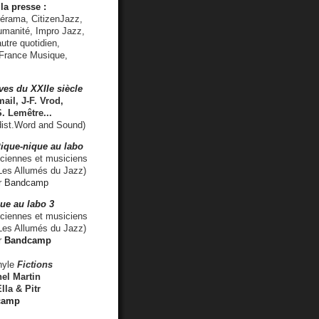
la presse :
lérama, CitizenJazz,
umanité, Impro Jazz,
utre quotidien,
 France Musique,
ves du XXIIe siècle
ail, J-F. Vrod,
S. Lemêtre
...
ist.Word and Sound)
ique-nique au labo
iennes et musiciens
es Allumés du Jazz)
r
Bandcamp
ue au labo 3
ciennes et musiciens
Les Allumés du Jazz)
r
Bandcamp
nyle
Fictions
el Martin
lla & Pitr
camp