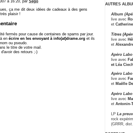
007 à 16:20, par
Sego
AUTRES ALBU
ues, ça me dit deux idées de cadeaux à des gens
très plaisir !
Album (Apé
live avec
Ro
entaire
et
Catherine
té fermés pour cause de centaines de spams par jour.
Titres (Apé
 à en
écrire en les envoyant à info(at)drame.org
et ils
live avec
Hé
e nom ou pseudo.
et
Alexandr
le titre de votre mail.
r d'avoir des retours ;-)
Apéro Labo
live avec
Fab
et
Léa Ciech
Apéro Labo 
live avec
Fa
et
Maëlle D
Apéro Labo
live avec
Ma
et
Antonin-T
LP
La preu
rock expérim
(GRRR, dist