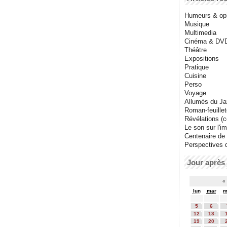
Humeurs & op
Musique
Multimedia
Cinéma & DV
Théâtre
Expositions
Pratique
Cuisine
Perso
Voyage
Allumés du J
Roman-feuille
Révélations (co
Le son sur l'i
Centenaire de
Perspectives 
Jour après 
«
lun
mar
m
5
6
12
13
19
20