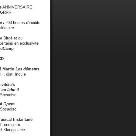
me ANNIVERSAIRE
s GRRR
e :
203 heures d'inédits
léatoire
e Birgé et du
ertains en exclusivité
ndCamp
CD
é
Martin
Les déments
 dist. Inouïe
nvité/e/s
 au labo 4
 Socadisc
l Opera
 Socadisc
sical Instantané
dit enregistré
el Klanggalerie