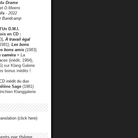
 du Drame
 et D.Meens
ils
- 2022
r Bandcamp
d'Un D.M.I.
fois en CD :
0)
,
À travail égal
1981),
Les bons
les bons amis
(1983),
a caméra
+ La
faces
(inédit, 1984),
) sur Klang Galerie
es bonus inédits !
CD inédit du duo
Hélène Sage
(1981)
utrichien Klanggalerie
anslation (click here)
cents par thème