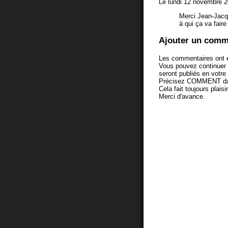
Le lundi 12 novembre 2
Merci Jean-Jacq
à qui ça va faire 
Ajouter un comm
Les commentaires ont é
Vous pouvez continuer
seront publiés en votr
Précisez COMMENT dans 
Cela fait toujours plaisi
Merci d'avance.