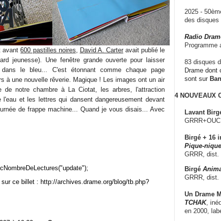
2025 - 50è
des disque
Radio Dram
Programme a
t avant
600 pastilles noires
,
David A. Carter
avait publié le
ard jeunesse). Une fenêtre grande ouverte pour laisser
83 disques d
ler dans le bleu... C'est étonnant comme chaque page
Drame dont c
sont sur
Ba
urs à une nouvelle rêverie. Magique ! Les images ont un air
 de notre chambre à La Ciotat, les arbres, l'attraction
4 NOUVEAUX
e l'eau et les lettres qui dansent dangereusement devant
urnée de frappe machine... Quand je vous disais... Avec
Lavant Birg
GRRR+OUCH!,
Birgé + 16 i
Pique-nique
GRRR, dist.
cNombreDeLectures("update");
Birgé
Anima
GRRR, dist.
sur ce billet : http://archives.drame.org/blog/tb.php?
Un Drame Mu
TCHAK
, iné
en 2000, lab