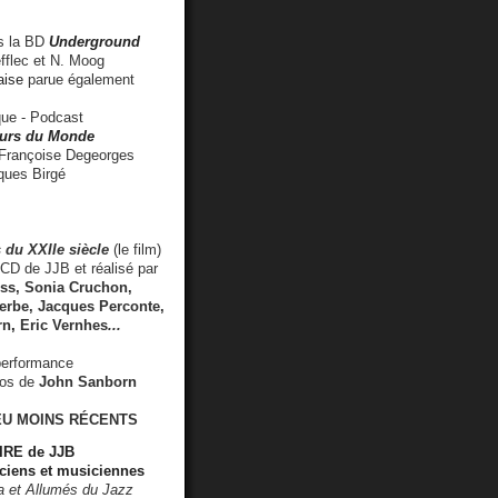
 la BD
Underground
fflec et N. Moog
aise
parue également
e - Podcast
rs du Monde
rançoise Degeorges
ues Birgé
 du XXIIe siècle
(le film)
CD de JJB et réalisé par
s, Sonia Cruchon,
rbe, Jacques Perconte,
rn
,
Eric Vernhes
...
performance
éos de
John Sanborn
EU MOINS RÉCENTS
RE de JJB
ciens et musiciennes
ra et Allumés du Jazz