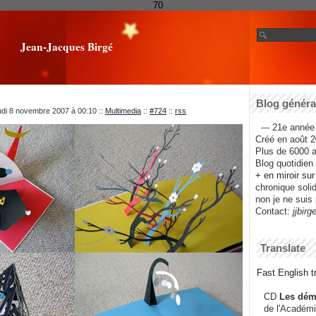
70
Jean-Jacques Birgé
Blog général
udi 8 novembre 2007 à 00:10
::
Multimedia
::
#724
::
rss
--- 21e année 
Créé en août 2
Plus de 6000 ar
Blog quotidien f
+ en miroir su
chronique solida
non je ne suis 
Contact:
jjbirg
Translate
Fast English tr
CD
Les dém
de l'Académi