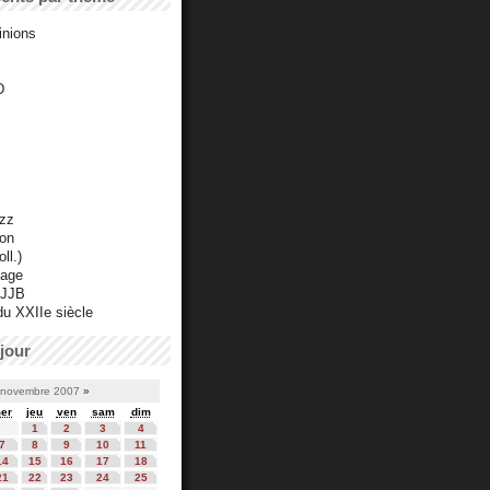
inions
D
azz
ton
ll.)
mage
 JJB
du XXIIe siècle
jour
novembre 2007
»
er
jeu
ven
sam
dim
1
2
3
4
7
8
9
10
11
14
15
16
17
18
21
22
23
24
25