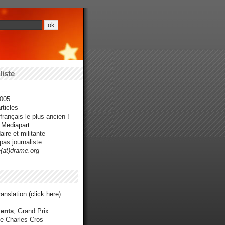
iste
---
005
ticles
rançais le plus ancien !
r Mediapart
ire et militante
pas journaliste
e(at)drame.org
anslation (click here)
ents
, Grand Prix
e Charles Cros