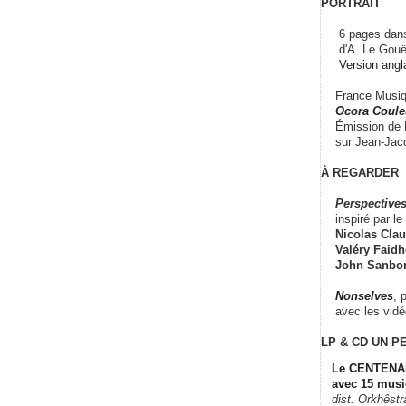
PORTRAIT
6 pages dans
d'A. Le Gouë
Version angl
France Musiqu
Ocora Couleu
Émission de F
sur Jean-Jacq
À REGARDER
Perspectives
inspiré par le 
Nicolas Claus
Valéry Faidhe
John Sanbo
Nonselves
, 
avec les vid
LP & CD
UN P
Le CENTENAI
avec 15 musi
dist. Orkhêst