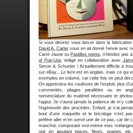
Si vous désirez vous lancer dans la fabricatio
David A. Carter
vous en ait donné l'envie avec 
Carré Jaune ou
Pastilles noires
, n'hésitez pas 
of Pop-Ups
rédigé en collaboration avec
Jame
Simon & Schuster ! Actuellement difficile à trou
sur eBay... Le livre est en anglais, mais ce qui e
exemples en volume, car cette fois on peut décou
On appréciera les coulisses de l'exploit, plus d'
commentés, pliages parallèles ou en angle
nomenclature du matériel nécessaire et photos
l'appui. Je n'aurai jamais la patience de m'y coll
l'ingéniosité des procédés. Enfant, je n'ai jamai
bout d'une maquette et le bricolage n'est p
préfère aller m'en servir une de ce pas, car de c
manchot, composant moi-même mes mélanges à 
noir en ajoutant épices, fleurs, graines, etc.