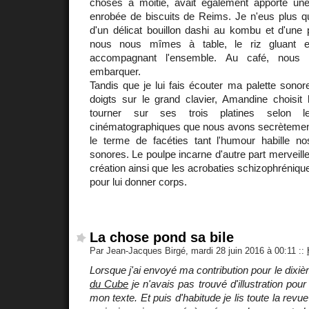
choses à moitié, avait également apporté une
enrobée de biscuits de Reims. Je n'eus plus qu
d'un délicat bouillon dashi au kombu et d'une
nous nous mîmes à table, le riz gluant en
accompagnant l'ensemble. Au café, nous 
embarquer.
Tandis que je lui fais écouter ma palette sonor
doigts sur le grand clavier, Amandine choisit l
tourner sur ses trois platines selon l
cinématographiques que nous avons secrètement
le terme de facéties tant l'humour habille 
sonores. Le poulpe incarne d'autre part merveill
création ainsi que les acrobaties schizophréniqu
pour lui donner corps.
La chose pond sa bile
Par Jean-Jacques Birgé, mardi 28 juin 2016 à 00:11
::
Lorsque j'ai envoyé ma contribution pour le dix
du Cube
je n'avais pas trouvé d'illustration po
mon texte. Et puis d'habitude je lis toute la revu