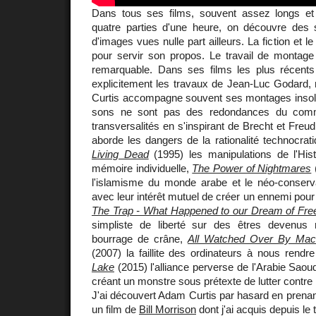
Dans tous ses films, souvent assez longs et
quatre parties d'une heure, on découvre des
d'images vues nulle part ailleurs. La fiction et l
pour servir son propos. Le travail de montage 
remarquable. Dans ses films les plus récents 
explicitement les travaux de Jean-Luc Godard, m
Curtis accompagne souvent ses montages insolen
sons ne sont pas des redondances du comme
transversalités en s'inspirant de Brecht et Freu
aborde les dangers de la rationalité technocrati
Living Dead
(1995) les manipulations de l'Hist
mémoire individuelle,
The Power of Nightmares
(
l'islamisme du monde arabe et le néo-conser
avec leur intérêt mutuel de créer un ennemi pour 
The Trap - What Happened to our Dream of Fr
simpliste de liberté sur des êtres devenus 
bourrage de crâne,
All Watched Over By Mac
(2007) la faillite des ordinateurs à nous rendre
Lake
(2015) l'alliance perverse de l'Arabie Saou
créant un monstre sous prétexte de lutter contre 
J'ai découvert Adam Curtis par hasard en prena
un film de
Bill Morrison
dont j'ai acquis depuis le 