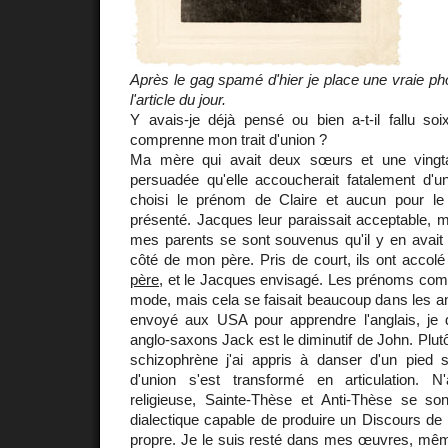
Après le gag spamé d'hier je place une vraie pho
l'article du jour.
Y avais-je déjà pensé ou bien a-t-il fallu so
comprenne mon trait d'union ?
Ma mère qui avait deux sœurs et une vingta
persuadée qu'elle accoucherait fatalement d'une
choisi le prénom de Claire et aucun pour le 
présenté. Jacques leur paraissait acceptable, 
mes parents se sont souvenus qu'il y en avait 
côté de mon père. Pris de court, ils ont acco
père
, et le Jacques envisagé. Les prénoms com
mode, mais cela se faisait beaucoup dans les a
envoyé aux USA pour apprendre l'anglais, je
anglo-saxons Jack est le diminutif de John. Plut
schizophrène j'ai appris à danser d'un pied su
d'union s'est transformé en articulation. N
religieuse, Sainte-Thèse et Anti-Thèse se s
dialectique capable de produire un Discours de
propre. Je le suis resté dans mes œuvres, même