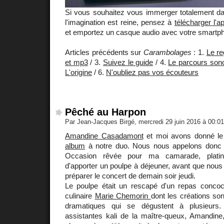
Si vous souhaitez vous immerger totalement d
l'imagination est reine, pensez à
télécharger l'ap
et emportez un casque audio avec votre smartph
Articles précédents sur
Carambolages
: 1.
Le re
et mp3
/ 3.
Suivez le guide
/ 4.
Le parcours son
L'origine
/ 6.
N'oubliez pas vos écouteurs
Pêché au Harpon
Par Jean-Jacques Birgé, mercredi 29 juin 2016 à 00:0
Amandine Casadamont
et moi avons donné l
album
à notre duo. Nous nous appelons donc
Occasion rêvée pour ma camarade, platini
d'apporter un poulpe à déjeuner, avant que nous 
préparer le concert de demain soir jeudi.
Le poulpe était un rescapé d'un repas conco
culinaire
Marie Chemorin
dont les créations so
dramatiques qui se dégustent à plusieurs.
assistantes kali de la maître-queux, Amandine,