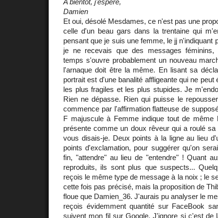
A bientôt, j'espère,
Damien
Et oui, désolé Mesdames, ce n'est pas une propo
celle d'un beau gars dans la trentaine qui m'e
pensant que je suis une femme, le jj n'indiquant
je ne recevais que des messages féminins,
temps s'ouvre probablement un nouveau mar
l'arnaque doit être la même. En lisant sa décla
portrait est d'une banalité affligeante qui ne peu
les plus fragiles et les plus stupides. Je m'endo
Rien ne dépasse. Rien qui puisse le repousser.
commence par l'affirmation flatteuse de suppo
F majuscule à Femme indique tout de même le
présente comme un doux rêveur qui a roulé sa b
vous disais-je. Deux points à la ligne au lieu d
points d'exclamation, pour suggérer qu'on sera
fin, "attendre" au lieu de "entendre" ! Quant au
reproduits, ils sont plus que suspects... Quelq
reçois le même type de message à la noix ; le se
cette fois pas précisé, mais la proposition de Thi
floue que Damien_36. J'aurais pu analyser le me
reçois évidemment quantité sur FaceBook san
suivent mon fil sur Google. J'ignore si c'est de l