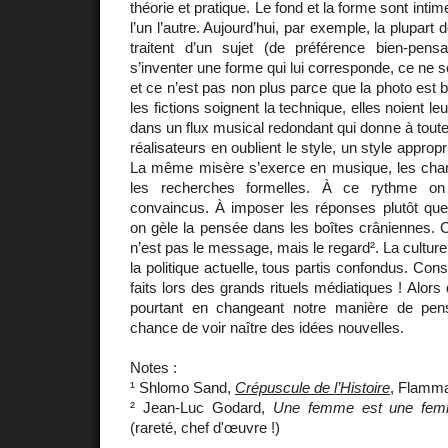
théorie et pratique. Le fond et la forme sont intim
l’un l’autre. Aujourd’hui, par exemple, la plupart
traitent d’un sujet (de préférence bien-pens
s’inventer une forme qui lui corresponde, ce ne 
et ce n’est pas non plus parce que la photo est be
les fictions soignent la technique, elles noient l
dans un flux musical redondant qui donne à tou
réalisateurs en oublient le style, un style appropri
La même misère s’exerce en musique, les chan
les recherches formelles. À ce rythme o
convaincus. À imposer les réponses plutôt que 
on gèle la pensée dans les boîtes crâniennes. C
n’est pas le message, mais le regard². La culture
la politique actuelle, tous partis confondus. Cons
faits lors des grands rituels médiatiques ! Alors 
pourtant en changeant notre manière de pen
chance de voir naître des idées nouvelles.
Notes :
¹ Shlomo Sand,
Crépuscule de l’Histoire
, Flamma
² Jean-Luc Godard,
Une femme est une fe
(rareté, chef d'œuvre !)