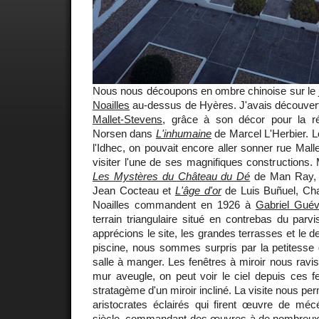
Nous nous découpons en ombre chinoise sur le j
Noailles
au-dessus de Hyères. J'avais découvert
Mallet-Stevens
, grâce à son décor pour la ré
Norsen dans
L'inhumaine
de Marcel L'Herbier. Lo
l'Idhec, on pouvait encore aller sonner rue Mall
visiter l'une de ses magnifiques constructions. 
Les Mystères du Château du Dé
de Man Ray
Jean Cocteau et
L'âge d'or
de Luis Buñuel, Cha
Noailles commandent en 1926 à
Gabriel Guév
terrain triangulaire situé en contrebas du parvi
apprécions le site, les grandes terrasses et le de
piscine, nous sommes surpris par la petitesse
salle à manger. Les fenêtres à miroir nous ravis
mur aveugle, on peut voir le ciel depuis ces fe
stratagème d'un miroir incliné. La visite nous p
aristocrates éclairés qui firent œuvre de mé
siècle, commandant des œuvres à de nombreux ar