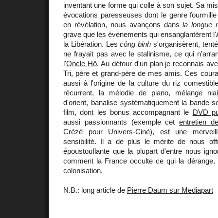
inventant une forme qui colle à son sujet. Sa mi
évocations paresseuses dont le genre fourmille
en révélation, nous avançons dans
la longue 
grave que les évènements qui ensanglantèrent l'
la Libération. Les
công binh
s'organisèrent, tent
ne frayait pas avec le stalinisme, ce qui n'arra
l'
Oncle Hô
. Au détour d'un plan je reconnais a
Tri, père et grand-père de mes amis. Ces cour
aussi à l'origine de la culture du riz comesti
récurrent, la mélodie de piano, mélange nia
d'orient, banalise systématiquement la bande-s
film, dont les bonus accompagnant le
DVD pub
aussi passionnants (exemple cet
entretien 
Crézé pour Univers-Ciné), est une merveille
sensibilité. Il a de plus le mérite de nous offr
époustouflante que la plupart d'entre nous ign
comment la France occulte ce qui la dérange, d
colonisation.
N.B.: long article de
Pierre Daum sur Mediapart