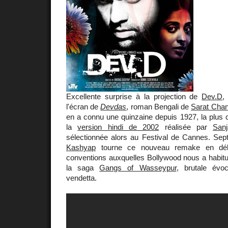
Excellente surprise à la projection de
Dev.D
,
l'écran de
Devdas
, roman Bengali de
Sarat Cha
en a connu une quinzaine depuis 1927, la plus 
la
version hindi de 2002
réalisée par
San
sélectionnée alors au Festival de Cannes. Sep
Kashyap
tourne ce nouveau remake en débo
conventions auxquelles Bollywood nous a habitué
la saga
Gangs of Wasseypur
, brutale évoc
vendetta.