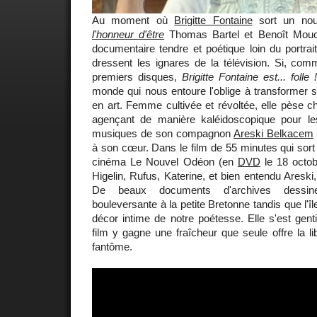
Au moment où
Brigitte Fontaine
sort un nou
l'honneur d'être
Thomas Bartel et Benoît Mouch
documentaire tendre et poétique loin du portrai
dressent les ignares de la télévision. Si, comme
premiers disques,
Brigitte Fontaine est... folle !
monde qui nous entoure l'oblige à transformer s
en art. Femme cultivée et révoltée, elle pèse 
agençant de manière kaléidoscopique pour le
musiques de son compagnon
Areski Belkacem
à son cœur. Dans le film de 55 minutes qui sort 
cinéma Le Nouvel Odéon (en
DVD
le 18 octob
Higelin, Rufus, Katerine, et bien entendu Areski, 
De beaux documents d'archives dessine
bouleversante à la petite Bretonne tandis que l'île
décor intime de notre poétesse. Elle s'est genti
film y gagne une fraîcheur que seule offre la l
fantôme.