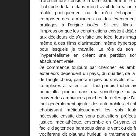
d'architecture consiste à faire exactement le c
l'habitude de faire dans mon travail de création. 
réalité poétiquement ou de m'en échapper 
composer des ambiances ou des évènements 
bruitages à l'origine isolés. Si ces films 
l'impression que les constructions existent déjà
aux décideurs de s'en faire une idée, leurs ima
même à des films d'animation, même hyperso
pour lesquels je travaille. Le rôle du son 
l'hyperréalisme en créant une partition so
absolument vraie.
Je commence toujours par chercher les amb
extérieurs dépendent du pays, du quartier, de la
de l'angle choisi, panoramiques ou survols, etc. 
complexes à traiter, car il faut parfois tricher a
peux aller piocher dans ma sonothèque ou pa
trouver des ambiances proches de celles que l'ar
faut généralement ajouter des automobiles et cal
choisissant méticuleusement les sols fou
nécessite ensuite des sons particuliers, préfect
justice, médiathèque, ensemble en Guyane, etc.
facile d'agiter des bambous dans le vent ou de f
vociferans dit piauhau hurleur, le traitement d