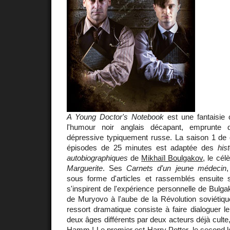
A Young Doctor's Notebook
est une fantaisie 
l'humour noir anglais décapant, emprunte 
dépressive typiquement russe. La saison 1 de c
épisodes de 25 minutes est adaptée des
his
autobiographiques
de
Mikhaïl Boulgakov
, le cé
Marguerite
. Ses
Carnets d'un jeune médecin
,
sous forme d'articles et rassemblés ensuite 
s'inspirent de l'expérience personnelle de Bulgak
de Muryovo à l'aube de la Révolution soviétiqu
ressort dramatique consiste à faire dialoguer 
deux âges différents par deux acteurs déjà culte
Hamm
! Le premier est Harry Potter, le second l