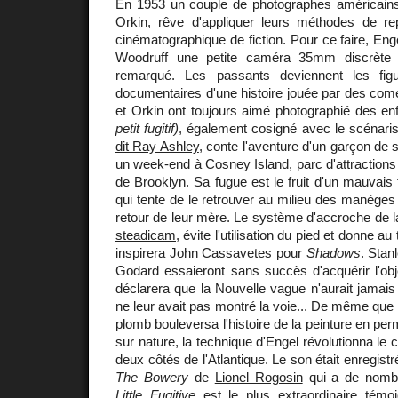
En 1953 un couple de photographes américain
Orkin
, rêve d'appliquer leurs méthodes de r
cinématographique de fiction. Pour ce faire, E
Woodruff une petite caméra 35mm discrète 
remarqué. Les passants deviennent les figur
documentaires d'une histoire jouée par des com
et Orkin ont toujours aimé photographié des en
petit fugitif)
, également cosigné avec le scénari
dit Ray Ashley
, conte l'aventure d'un garçon de s
un week-end à Cosney Island, parc d'attraction
de Brooklyn. Sa fugue est le fruit d'un mauvais 
qui tente de le retrouver au milieu des manèges 
retour de leur mère. Le système d'accroche de la
steadicam
, évite l'utilisation du pied et donne au
inspirera John Cassavetes pour
Shadows
. Stan
Godard essaieront sans succès d'acquérir l'obje
déclarera que la Nouvelle vague n'aurait jamais 
ne leur avait pas montré la voie... De même que 
plomb bouleversa l'histoire de la peinture en perm
sur nature, la technique d'Engel révolutionna le
deux côtés de l'Atlantique. Le son était enregis
The Bowery
de
Lionel Rogosin
qui a de nomb
Little Fugitive
est le plus extraordinaire témo