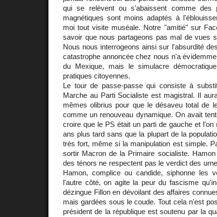
qui se relèvent ou s'abaissent comme des 
magnétiques sont moins adaptés à l'éblouiss
moi tout visite muséale. Notre "amitié" sur F
savoir que nous partageons pas mal de vues sur 
Nous nous interrogeons ainsi sur l'absurdité des
catastrophe annoncée chez nous n'a évidemment 
du Mexique, mais le simulacre démocratique 
pratiques citoyennes.
Le tour de passe-passe qui consiste à subst
Marche au Parti Socialiste est magistral. Il aura
mêmes olibrius pour que le désaveu total de le
comme un renouveau dynamique. On avait tenté
croire que le PS était un parti de gauche et l'on 
ans plus tard sans que la plupart de la populati
très fort, même si la manipulation est simple. Pa
sortir Macron de la Primaire socialiste. Hamon
des ténors ne respectent pas le verdict des urne
Hamon, complice ou candide, siphonne les 
l'autre côté, on agite la peur du fascisme qu'i
dézingue Fillon en dévoilant des affaires connues
mais gardées sous le coude. Tout cela n'est poss
président de la république est soutenu par la qua