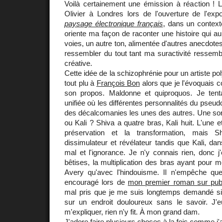
Voilà certainement une émission à réaction ! Le
Olivier à Londres lors de l'ouverture de l'exp
paysage électronique français
, dans un contex
oriente ma façon de raconter une histoire qui au
voies, un autre ton, alimentée d'autres anecdote
ressembler du tout tant ma suractivité ressemb
créative.
Cette idée de la schizophrénie pour un artiste p
tout plu à
François Bon
alors que je l'évoquais
son propos. Maldonne et quiproquos. Je tentais
unifiée où les différentes personnalités du pseu
des décalcomanies les unes des autres. Une sort
ou Kali ? Shiva a quatre bras, Kali huit. L'une et
préservation et la transformation, mais S
dissimulateur et révélateur tandis que Kali, dan
mal et l'ignorance. Je n'y connais rien, donc j
bêtises, la multiplication des bras ayant pour m
Avery qu'avec l'hindouisme. Il n'empêche que l
encouragé lors de
mon premier roman sur publ
mal pris que je me suis longtemps demandé si
sur un endroit douloureux sans le savoir. J
m'expliquer, rien n'y fit. À mon grand dam.
J'adore faire plusieurs choses à la fois comme j'a