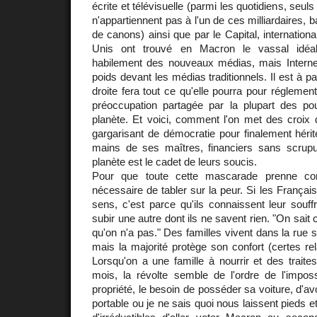
écrite et télévisuelle (parmi les quotidiens, seul
n'appartiennent pas à l'un de ces milliardaires,
de canons) ainsi que par le Capital, internationa
Unis ont trouvé en Macron le vassal idéa
habilement des nouveaux médias, mais Internet
poids devant les médias traditionnels. Il est à pa
droite fera tout ce qu'elle pourra pour réglemente
préoccupation partagée par la plupart des po
planète. Et voici, comment l'on met des croix
gargarisant de démocratie pour finalement hérite
mains de ses maîtres, financiers sans scrupul
planète est le cadet de leurs soucis.
Pour que toute cette mascarade prenne cor
nécessaire de tabler sur la peur. Si les Françai
sens, c'est parce qu'ils connaissent leur souff
subir une autre dont ils ne savent rien. "On sait
qu'on n'a pas." Des familles vivent dans la rue 
mais la majorité protège son confort (certes rel
Lorsqu'on a une famille à nourrir et des trait
mois, la révolte semble de l'ordre de l'imposs
propriété, le besoin de posséder sa voiture, d'av
portable ou je ne sais quoi nous laissent pieds e