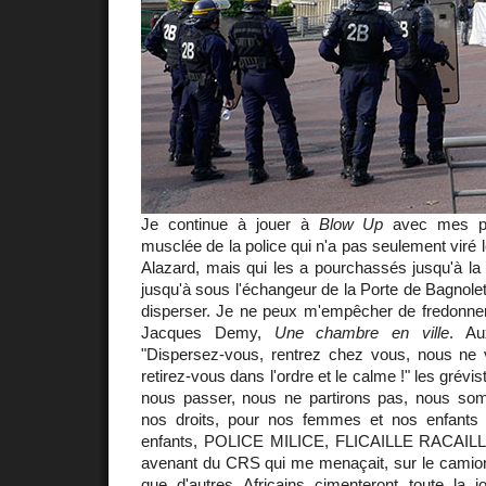
Je continue à jouer à
Blow Up
avec mes pho
musclée de la police qui n'a pas seulement viré 
Alazard, mais qui les a pourchassés jusqu'à la M
jusqu'à sous l'échangeur de la Porte de Bagnol
disperser. Je ne peux m'empêcher de fredonner 
Jacques Demy,
Une chambre en ville
. Au
"Dispersez-vous, rentrez chez vous, nous ne v
retirez-vous dans l'ordre et le calme !" les grévi
nous passer, nous ne partirons pas, nous so
nos droits, pour nos femmes et nos enfants 
enfants, POLICE MILICE, FLICAILLE RACAILLE.
avenant du CRS qui me menaçait, sur le camio
que d'autres Africains cimenteront toute la